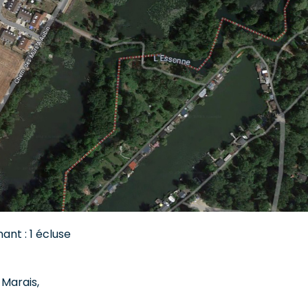
nt : 1 écluse
Marais,