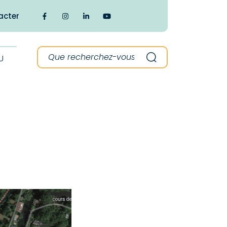
acter
Lien vers le compte Facebook
Lien vers le compte Instagram
Lien vers le compte Linkedin
Lien vers la chaîne Youtube
Recherche :
U
Recherche