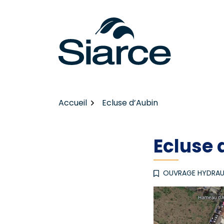
Gestion des traceurs
Aller
au
contenu
Accueil
Ecluse d’Aubin
Ecluse 
OUVRAGE HYDRAU