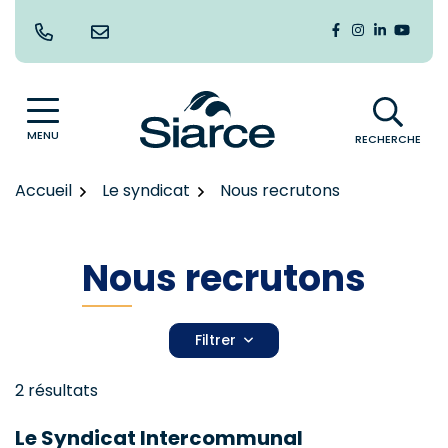
Gestion des traceurs
Aller
au
Lien vers le co
Lien vers le
Lien vers
Lien v
contenu
MENU
RECHERCHE
Accueil
Le syndicat
Nous recrutons
Nous recrutons
Filtrer
Liste des offres d'emploi
2 résultats
Le Syndicat Intercommunal