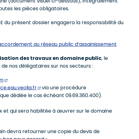
igne (document visuel ci-dessous), intégralement
utes les pièces obligatoires.
CE du présent dossier engagera la responsabilité du
accordement au réseau public d’assainissement
alisation des travaux en domaine public
, le
n de nos délégataires sur nos secteurs :
om
ce.eau.veolia.fr
via une procédure
que dédiée le cas échéant 09.69.360.400).
x et qui sera habilitée à œuvrer sur le domaine
erain devra retourner une copie du devis de