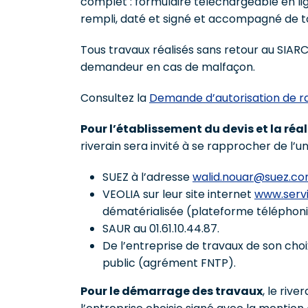
complet : formulaire téléchargeable en l
rempli, daté et signé et accompagné de to
Tous travaux réalisés sans retour au SIAR
demandeur en cas de malfaçon.
Consultez la
Demande d’autorisation de r
Pour l’établissement du devis et la ré
riverain sera invité à se rapprocher de l’u
SUEZ à l’adresse
walid.nouar@suez.c
VEOLIA sur leur site internet
www.servi
dématérialisée (plateforme téléphoni
SAUR au 01.61.10.44.87.
De l’entreprise de travaux de son choi
public (agrément FNTP).
Pour le démarrage des travaux
, le riv