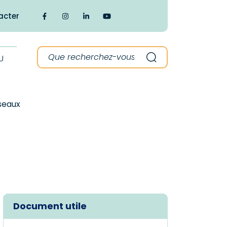
acter
Lien vers le compte Facebook
Lien vers le compte Instagram
Lien vers le compte Linkedin
Lien vers la chaîne Youtube
Recherche :
U
Recherche
seaux
Document utile