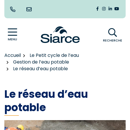
Gestion des traceurs
Aller
au
Lien vers le co
Lien vers le
Lien vers
Lien v
contenu
MENU
RECHERCHE
Accueil
Le Petit cycle de l’eau
Gestion de l’eau potable
Le réseau d’eau potable
Le réseau d’eau
potable