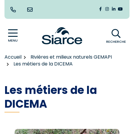
Gestion des traceurs
Aller
au
Lien vers le co
Lien vers le
Lien vers
Lien v
contenu
MENU
RECHERCHE
Accueil
Rivières et milieux naturels GEMAPI
Les métiers de la DICEMA
Les métiers de la
DICEMA