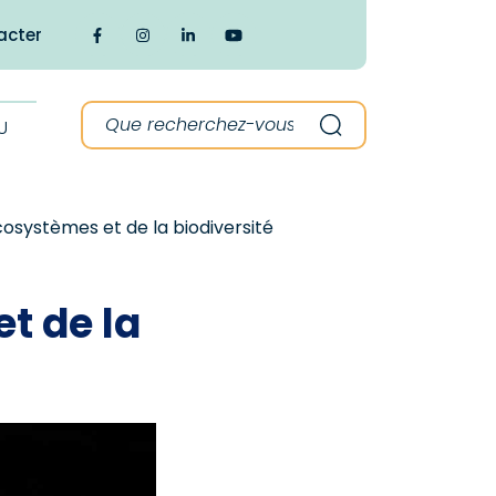
acter
Lien vers le compte Facebook
Lien vers le compte Instagram
Lien vers le compte Linkedin
Lien vers la chaîne Youtube
Recherche :
U
Recherche
osystèmes et de la biodiversité
t de la