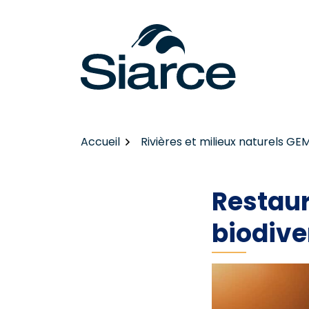
Gestion des traceurs
Aller
au
contenu
Accueil
Rivières et milieux naturels GE
Restaur
biodive