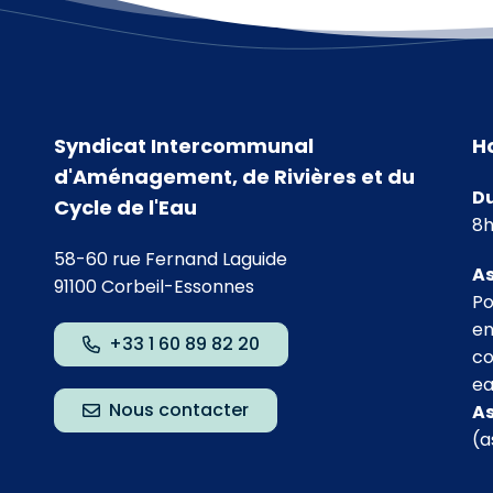
Syndicat Intercommunal
H
d'Aménagement, de Rivières et du
Du
Cycle de l'Eau
8h
58-60 rue Fernand Laguide
As
91100 Corbeil-Essonnes
Po
agram
 Linkedin
chaîne Youtube
en
+33 1 60 89 82 20
co
ea
Nous contacter
As
(a