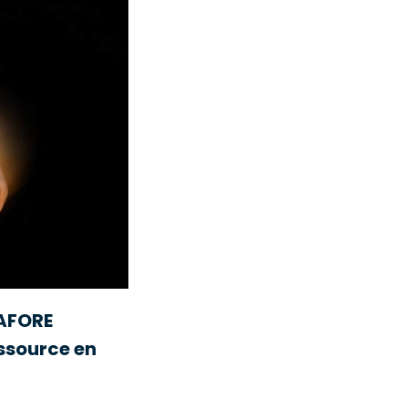
MAFORE
essource en