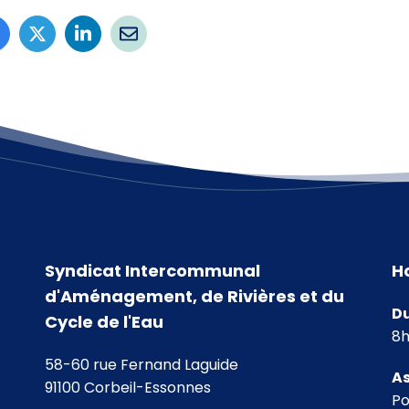
Syndicat Intercommunal
H
d'Aménagement, de Rivières et du
Du
Cycle de l'Eau
8h
58-60 rue Fernand Laguide
As
91100 Corbeil-Essonnes
Po
agram
 Linkedin
chaîne Youtube