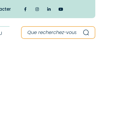
acter
Lien vers le compte Facebook
Lien vers le compte Instagram
Lien vers le compte Linkedin
Lien vers la chaîne Youtube
Recherche :
U
Recherche