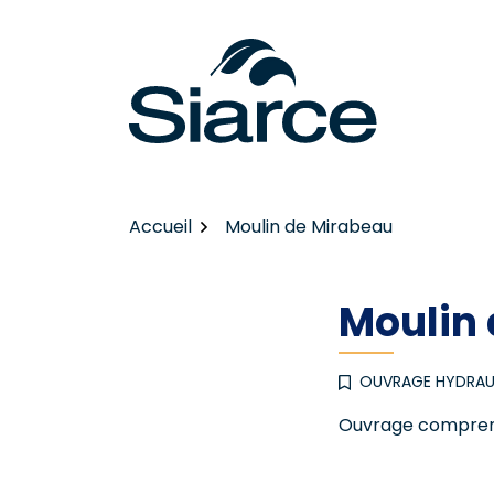
Gestion des traceurs
Aller
au
contenu
Accueil
Moulin de Mirabeau
Moulin
OUVRAGE HYDRAU
Ouvrage comprenant