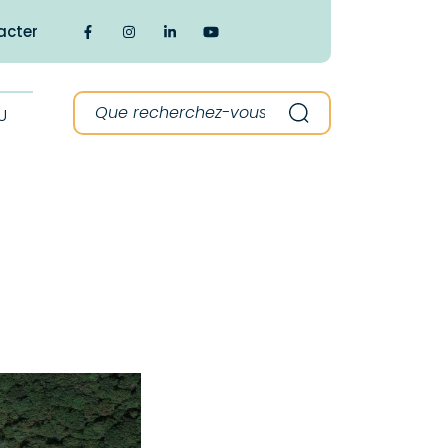
acter
Lien vers le compte Facebook
Lien vers le compte Instagram
Lien vers le compte Linkedin
Lien vers la chaîne Youtube
Recherche :
U
Recherche