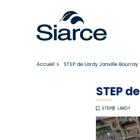
Gestion des traceurs
Aller
au
contenu
Accueil
STEP de Lardy Janville Bourray
STEP de
STEP
LARDY