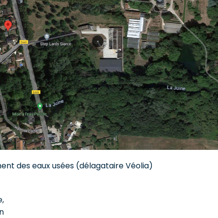
ment des eaux usées (délagataire Véolia)
e,
n