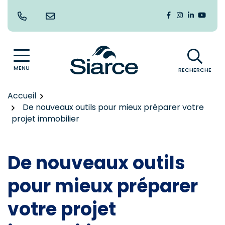
Gestion des traceurs
Aller
au
Lien vers le co
Lien vers le
Lien vers
Lien v
contenu
MENU
RECHERCHE
Accueil
De nouveaux outils pour mieux préparer votre
projet immobilier
De nouveaux outils
pour mieux préparer
votre projet