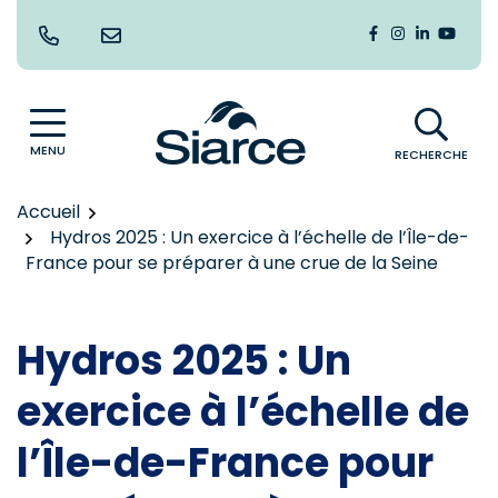
Gestion des traceurs
Aller
au
Lien vers le co
Lien vers le
Lien vers
Lien v
contenu
MENU
RECHERCHE
Accueil
Hydros 2025 : Un exercice à l’échelle de l’Île-de-
France pour se préparer à une crue de la Seine
Hydros 2025 : Un
exercice à l’échelle de
l’Île-de-France pour