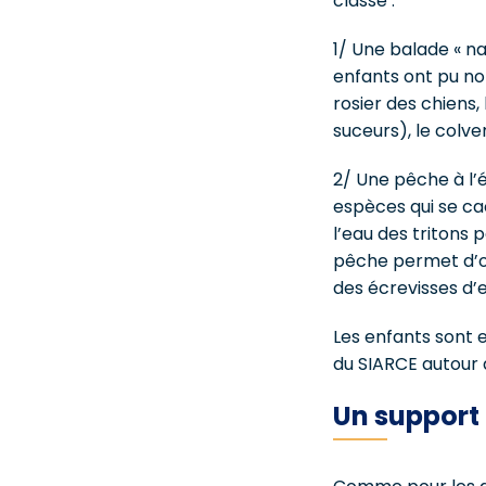
classe :
1/ Une balade « na
enfants ont pu not
rosier des chiens, 
suceurs), le colv
2/ Une pêche à l’
espèces qui se cac
l’eau des tritons 
pêche permet d’ob
des écrevisses d’
Les enfants sont e
du SIARCE autour d
Un support