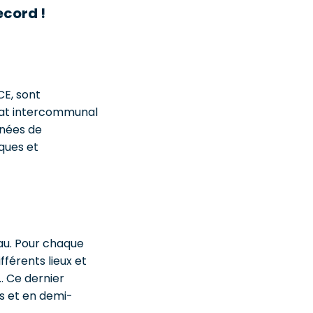
ecord !
CE, sont
cat intercommunal
rnées de
iques et
eau. Pour chaque
fférents lieux et
e… Ce dernier
es et en demi-