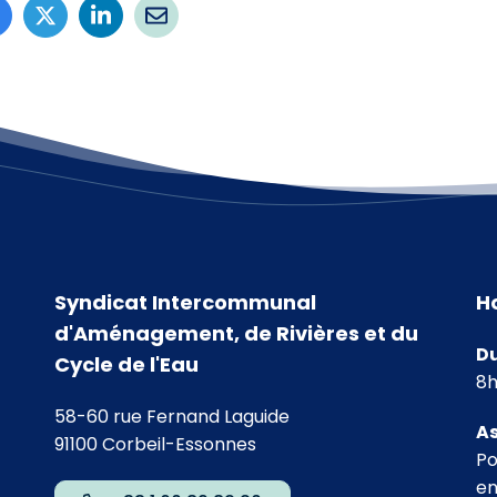
Syndicat Intercommunal
H
d'Aménagement, de Rivières et du
Du
Cycle de l'Eau
8h
58-60 rue Fernand Laguide
As
91100 Corbeil-Essonnes
Po
agram
 Linkedin
chaîne Youtube
en