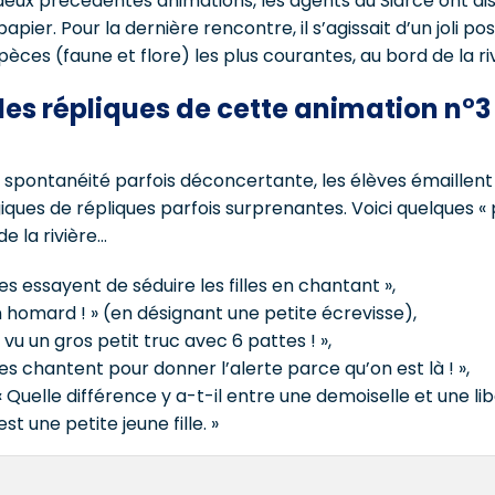
ux précédentes animations, les agents du Siarce ont di
pier. Pour la dernière rencontre, il s’agissait d’un joli po
èces (faune et flore) les plus courantes, au bord de la ri
lles répliques de cette animation n°3
 spontanéité parfois déconcertante, les élèves émaillen
ques de répliques parfois surprenantes. Voici quelques « 
e la rivière…
les essayent de séduire les filles en chantant »,
n homard ! » (en désignant une petite écrevisse),
i vu un gros petit truc avec 6 pattes ! »,
les chantent pour donner l’alerte parce qu’on est là ! »,
« Quelle différence y a-t-il entre une demoiselle et une libe
st une petite jeune fille. »