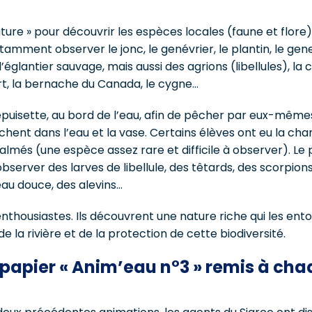
ture » pour découvrir les espèces locales (faune et flore)
amment observer le jonc, le genévrier, le plantin, le genet
l’églantier sauvage, mais aussi des agrions (libellules), la 
ert, la bernache du Canada, le cygne…
épuisette, au bord de l’eau, afin de pêcher par eux-mêmes
hent dans l’eau et la vase. Certains élèves ont eu la cha
palmés (une espèce assez rare et difficile à observer). Le 
server des larves de libellule, des têtards, des scorpion
eau douce, des alevins…
nthousiastes. Ils découvrent une nature riche qui les entou
e la rivière et de la protection de cette biodiversité.
 papier « Anim’eau n°3 » remis à ch