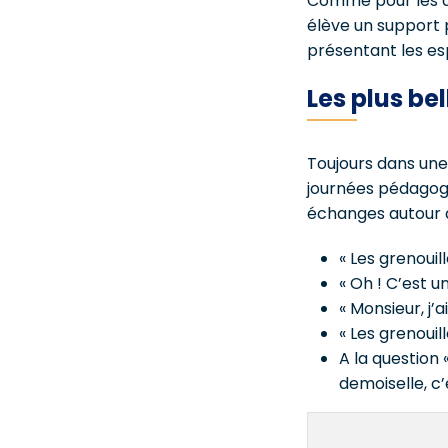
Comme pour les de
élève un support pa
présentant les esp
Les plus be
Toujours dans une
journées pédagogi
échanges autour d
« Les grenouil
« Oh ! C’est u
« Monsieur, j’a
« Les grenouil
A la question 
demoiselle, c’e