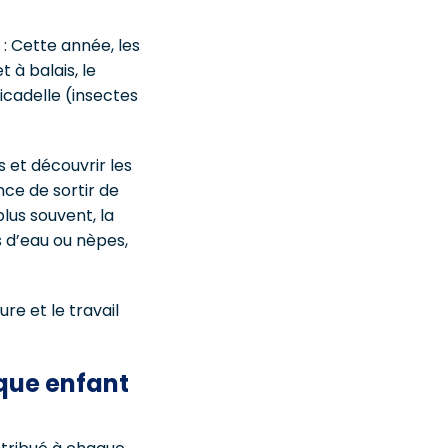
 : Cette année, les
 à balais, le
cicadelle (insectes
 et découvrir les
nce de sortir de
plus souvent, la
s d’eau ou nèpes,
re et le travail
aque enfant