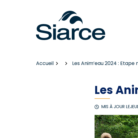
Gestion des traceurs
Aller
au
contenu
Accueil
Les Anim’eau 2024 : Etape 
Les Ani
MIS À JOUR LE
JEU