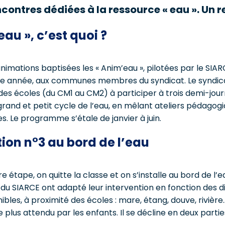
ncontres dédiées à la ressource « eau ». Un r
eau », c’est quoi ?
nimations baptisées les « Anim’eau », pilotées par le SIAR
e année, aux communes membres du syndicat. Le syndi
 des écoles (du CM1 au CM2) à participer à trois demi-jou
 grand et petit cycle de l’eau, en mêlant ateliers pédagog
s. Le programme s’étale de janvier à juin.
ion n°3 au bord de l’eau
e étape, on quitte la classe et on s’installe au bord de l’
 du SIARCE ont adapté leur intervention en fonction des di
ibles, à proximité des écoles : mare, étang, douve, rivièr
 plus attendu par les enfants. Il se décline en deux parti