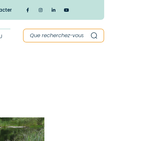
acter
Lien vers le compte Facebook
Lien vers le compte Instagram
Lien vers le compte Linkedin
Lien vers la chaîne Youtube
Recherche :
U
Recherche