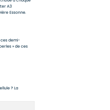
stribué à chaque
ster A3
vière Essonne.
t ces demi-
perles » de ces
llule ? La