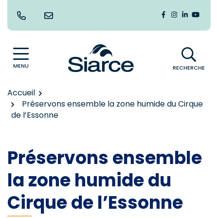
Gestion des traceurs
Aller
au
Lien vers le co
Lien vers le
Lien vers
Lien v
contenu
MENU
RECHERCHE
Accueil
Préservons ensemble la zone humide du Cirque
de l’Essonne
Préservons ensemble
la zone humide du
Cirque de l’Essonne