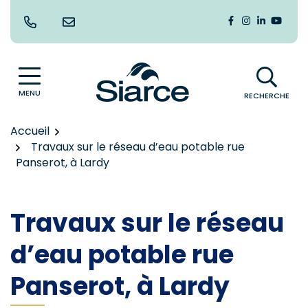
Gestion des traceurs
Aller
au
Lien vers le co
Lien vers le
Lien vers
Lien v
contenu
MENU
RECHERCHE
Accueil
Travaux sur le réseau d’eau potable rue
Panserot, à Lardy
Travaux sur le réseau
d’eau potable rue
Panserot, à Lardy