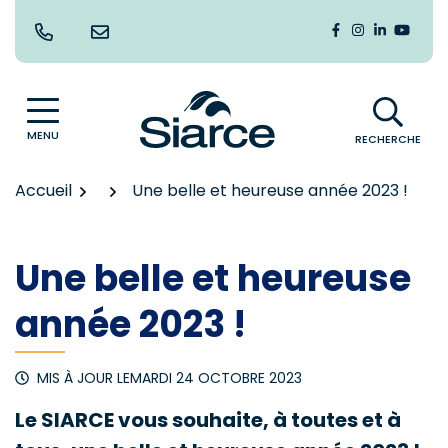
Gestion des traceurs
Aller
au
Lien vers le co
Lien vers le
Lien vers
Lien v
contenu
MENU
RECHERCHE
Accueil
Une belle et heureuse année 2023 !
Une belle et heureuse
année 2023 !
MIS À JOUR LE
MARDI 24 OCTOBRE 2023
Le SIARCE vous souhaite, à toutes et à