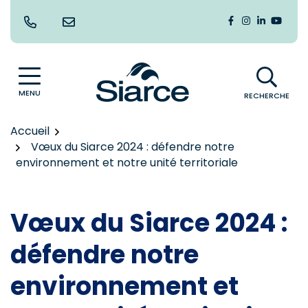
Gestion des traceurs
Aller
au
Lien vers le co
Lien vers le
Lien vers
Lien v
contenu
MENU
RECHERCHE
Accueil
Vœux du Siarce 2024 : défendre notre
environnement et notre unité territoriale
Vœux du Siarce 2024 :
défendre notre
environnement et