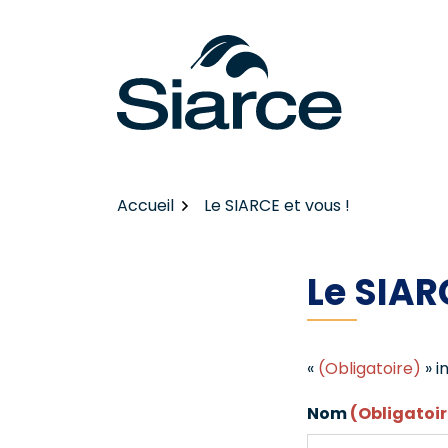
Gestion des traceurs
Aller
au
contenu
Accueil
Le SIARCE et vous !
Le SIAR
«
(Obligatoire)
» i
Nom
(Obligatoir