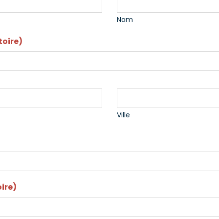
Nom
toire)
Ville
ire)