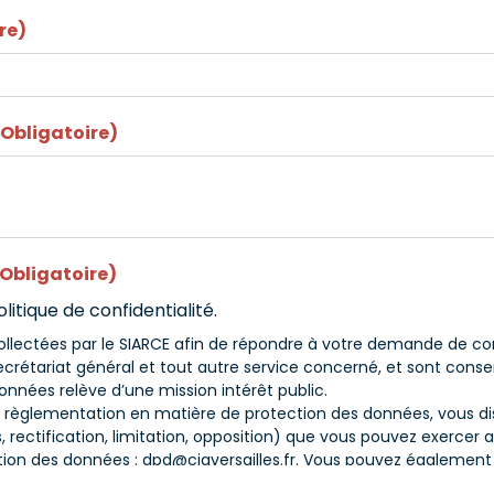
re)
(Obligatoire)
(Obligatoire)
litique de confidentialité.
llectées par le SIARCE afin de répondre à votre demande de c
ecrétariat général et tout autre service concerné, et sont conse
 données relève d’une mission intérêt public.
èglementation en matière de protection des données, vous dis
 rectification, limitation, opposition) que vous pouvez exercer 
tion des données : dpd@cigversailles.fr. Vous pouvez également
de la CNIL.