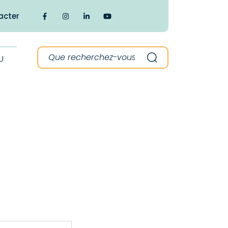
acter
Lien vers le compte Facebook
Lien vers le compte Instagram
Lien vers le compte Linkedin
Lien vers la chaîne Youtube
Recherche :
U
Recherche