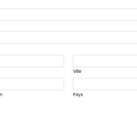
Ville
on
Pays