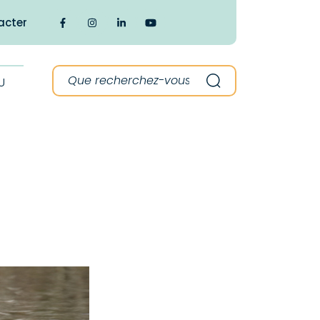
acter
Lien vers le compte Facebook
Lien vers le compte Instagram
Lien vers le compte Linkedin
Lien vers la chaîne Youtube
Recherche :
U
Recherche