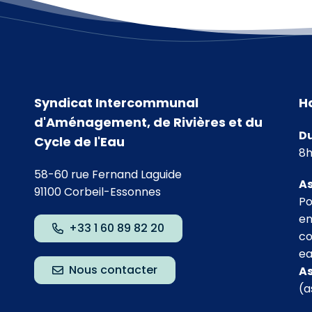
Syndicat Intercommunal
H
d'Aménagement, de Rivières et du
Du
Cycle de l'Eau
8h
58-60 rue Fernand Laguide
As
91100 Corbeil-Essonnes
Po
agram
 Linkedin
chaîne Youtube
en
+33 1 60 89 82 20
co
ea
Nous contacter
As
(a