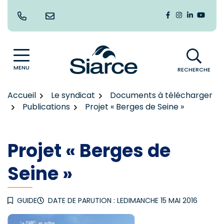
Gestion des traceurs
Aller
au
Lien vers le co
Lien vers le
Lien vers
Lien v
contenu
MENU
RECHERCHE
Accueil
Le syndicat
Documents à télécharger
Publications
Projet « Berges de Seine »
Projet « Berges de
Seine »
GUIDE
DATE DE PARUTION : LE
DIMANCHE 15 MAI 2016