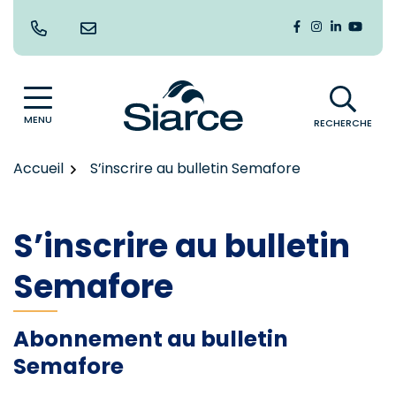
Gestion des traceurs
Aller
au
Lien vers le co
Lien vers le
Lien vers
Lien v
contenu
MENU
RECHERCHE
Accueil
S’inscrire au bulletin Semafore
S’inscrire au bulletin
Semafore
Abonnement au bulletin
Semafore