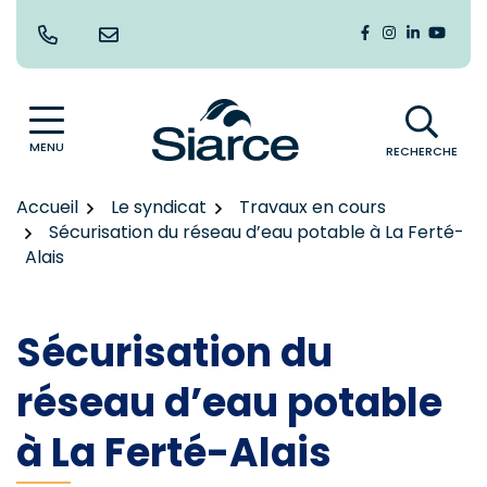
Gestion des traceurs
Aller
au
Lien vers le co
Lien vers le
Lien vers
Lien v
contenu
MENU
RECHERCHE
Accueil
Le syndicat
Travaux en cours
Sécurisation du réseau d’eau potable à La Ferté-
Alais
Sécurisation du
réseau d’eau potable
à La Ferté-Alais