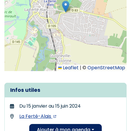
Leaflet
|
©
OpenStreetMap
Infos utiles
Du
15
janvier
au
15
juin
2024
La Ferté-Alais
Ajouter à mon agenda