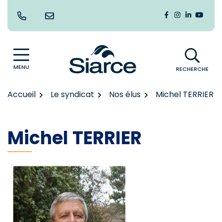
Gestion des traceurs
Aller
au
Lien vers le co
Lien vers le
Lien vers
Lien v
contenu
MENU
RECHERCHE
Accueil
Le syndicat
Nos élus
Michel TERRIER
Michel TERRIER