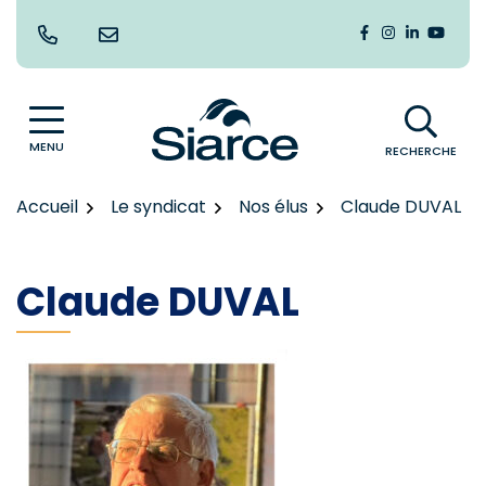
Gestion des traceurs
Aller
au
Lien vers le co
Lien vers le
Lien vers
Lien v
contenu
MENU
RECHERCHE
Accueil
Le syndicat
Nos élus
Claude DUVAL
Claude DUVAL